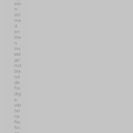
sso
n-
stil
me
d
en
lite
n
ins
ekt
gö
md
bla
nd
de
fro
dig
a
väx
ter
na.
Nu
fin