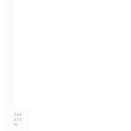
TAP
ETE
N