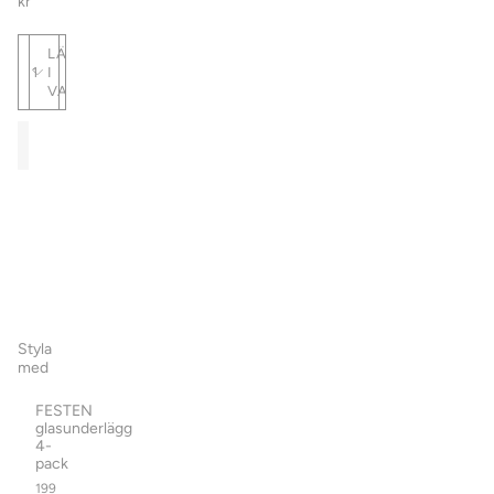
kr
LÄGG
1
I
VARUKORG
FRAKT
Se
alla
Frakt
tillkommer.
Styla
med
FESTEN
glasunderlägg
4-
pack
199