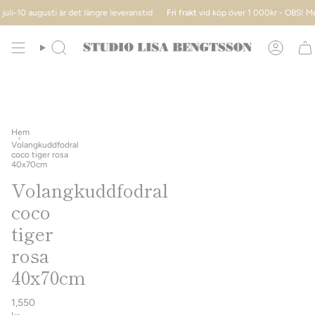
Hoppa
 är det längre leveranstid
Fri frakt
vid köp över 1 000kr - OBS! Mellan 13 juli-10
till
innehållet
Sök
Konto
Hem
Volangkuddfodral
coco tiger rosa
40x70cm
Volangkuddfodral
coco
tiger
rosa
40x70cm
1,550