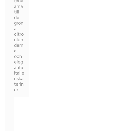
tank
arna
till
de
grön
a
citro
nlun
dern
a
och
eleg
anta
italie
nska
terin
er.