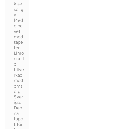
k av
solig
a
Med
elha
vet
med
tape
ten
Limo
ncell
o,
tillve
rkad
med
oms
org i
Sver
ige.
Den
na
tape
t för