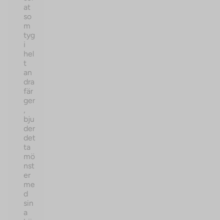
at
so
m
tyg
i
hel
t
an
dra
fär
ger
,
bju
der
det
ta
mö
nst
er
me
d
sin
a