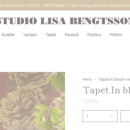
kt
vid köp över 1 000kr - OBS! Mellan 13 juli-10 augusti är det längre leve
Kuddar
Lampor
Tapet
Parasoll
Posters
Mattor
Hem
Tapet In bloom r
Tapet In b
1,590 kr
1