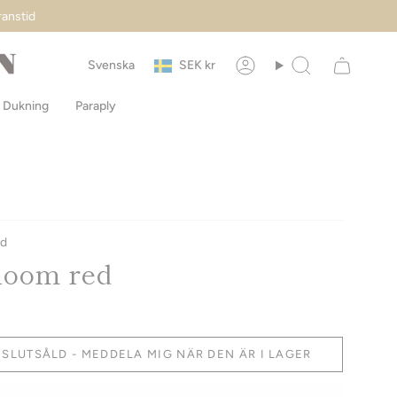
ranstid
Valuta
Språk
Svenska
SEK kr
Konto
Sök
Dukning
Paraply
ed
loom red
SLUTSÅLD - MEDDELA MIG NÄR DEN ÄR I LAGER