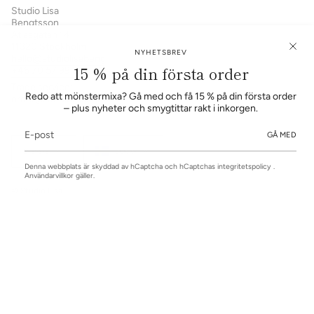
Studio Lisa
Bengtsson
Atlasgatan 14
11320 Stockholm
NYHETSBREV
hello@studiolisabengtsson.se
15 % på din första order
+46 70 57 99 345
Trade service:
Redo att mönstermixa? Gå med och få 15 % på din första order
order@studiolisabengtsson.se
– plus nyheter och smygtittar rakt i inkorgen.
Språk
Valuta
GÅ MED
Svenska
SEK KR
Denna webbplats är skyddad av hCaptcha och hCaptchas
integritetspolicy
.
Användarvillkor
gäller.
© Studio Lisa
Bengtsson 2026