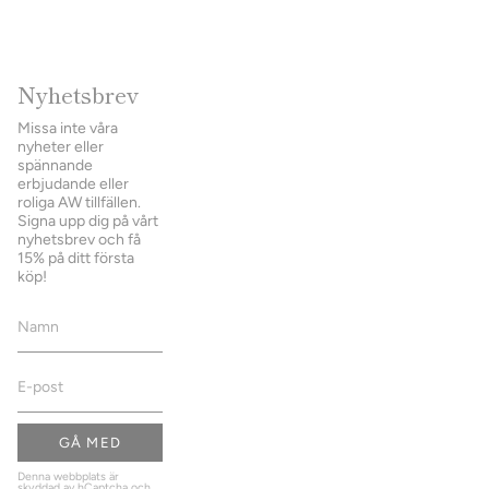
Nyhetsbrev
Missa inte våra
nyheter eller
spännande
erbjudande eller
roliga AW tillfällen.
Signa upp dig på vårt
nyhetsbrev och få
15% på ditt första
köp!
GÅ MED
Denna webbplats är
skyddad av hCaptcha och