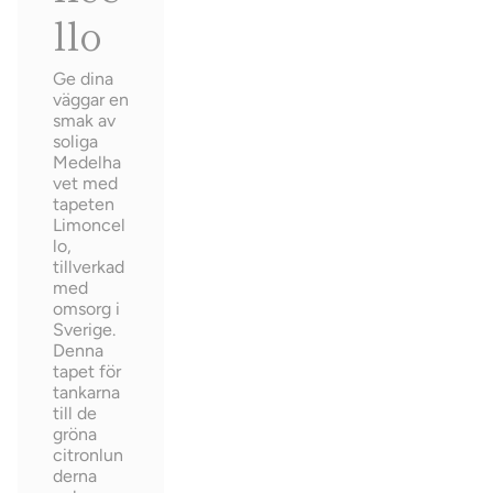
llo
Ge dina
väggar en
smak av
soliga
Medelha
vet med
tapeten
Limoncel
lo,
tillverkad
med
omsorg i
Sverige.
Denna
tapet för
tankarna
till de
gröna
citronlun
derna