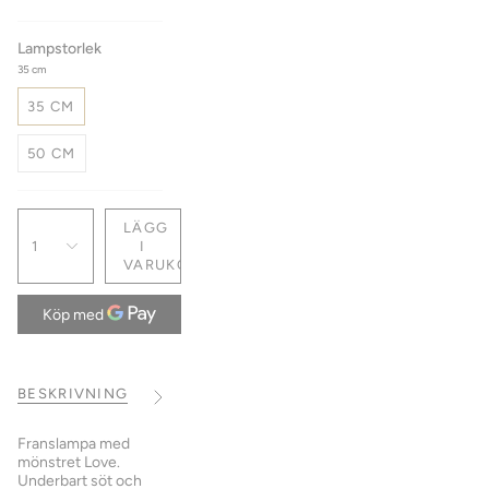
Lampstorlek
35 cm
35 CM
50 CM
LÄGG
1
I
VARUKORG
BESKRIVNING
FRAKT
MATERIAL
STORLEK
Se
alla
Franslampa med
mönstret Love.
Underbart söt och