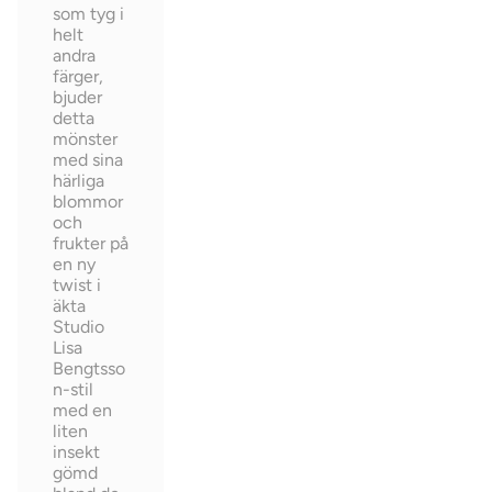
som tyg i
helt
andra
färger,
bjuder
detta
mönster
med sina
härliga
blommor
och
frukter på
en ny
twist i
äkta
Studio
Lisa
Bengtsso
n-stil
med en
liten
insekt
gömd