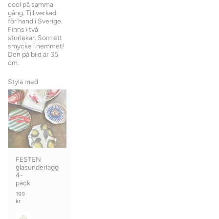
cool på samma
gång. Tilllverkad
för hand i Sverige.
Finns i två
storlekar. Som ett
smycke i hemmet!
Den på bild är 35
cm.
Styla med
FESTEN
glasunderlägg
4-
pack
199
kr