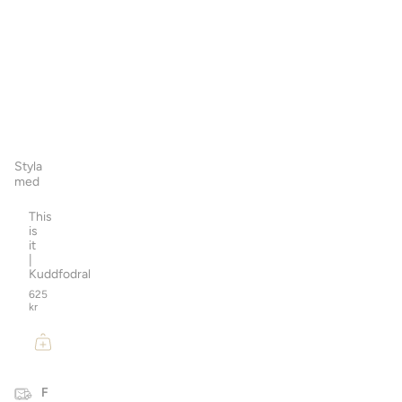
för
att
lägga
order
samt
få
pris
på
order@studiolisabengtsson.se
Styla
med
This
is
it
|
Kuddfodral
625
kr
F
F