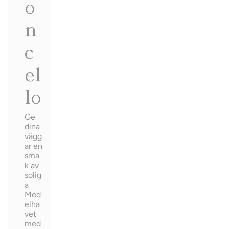
o
n
c
el
lo
Ge
dina
vägg
ar en
sma
k av
solig
a
Med
elha
vet
med