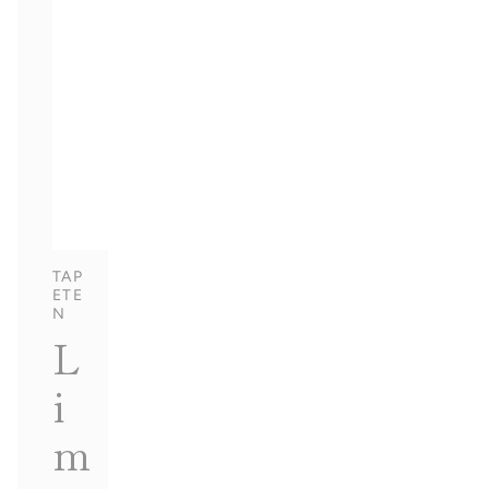
TAP
ETE
N
L
i
m