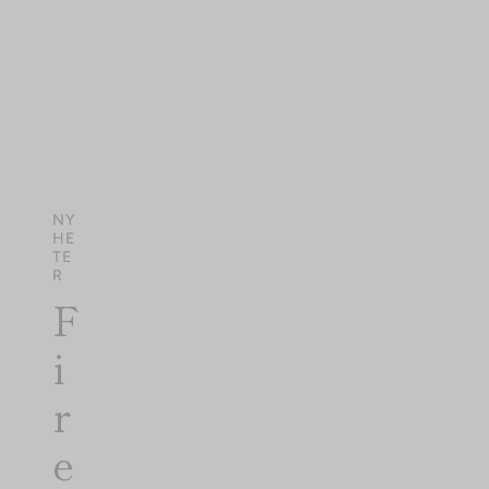
NY
HE
TE
R
F
i
r
e