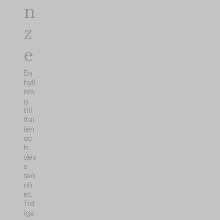
n
z
e
En
hyll
nin
g
till
Ital
ien
oc
h
des
s
skö
nh
et.
Tid
iga