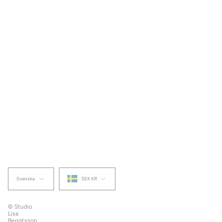
Studio
Lisa
Bengtsson
Atlasgatan
14
11320
Stockholm
hello@studiolisabengtsson.se
+46
70
57
99
345
Trade
service:
order@studiolisabengtsson.se
Språk
Valuta
Svenska
SEK KR
© Studio
Lisa
Bengtsson