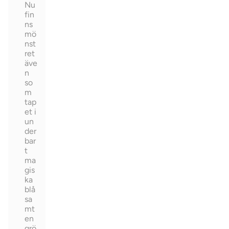
Nu
fin
ns
mö
nst
ret
äve
n
so
m
tap
et i
un
der
bar
t
ma
gis
ka
blå
sa
mt
en
grö