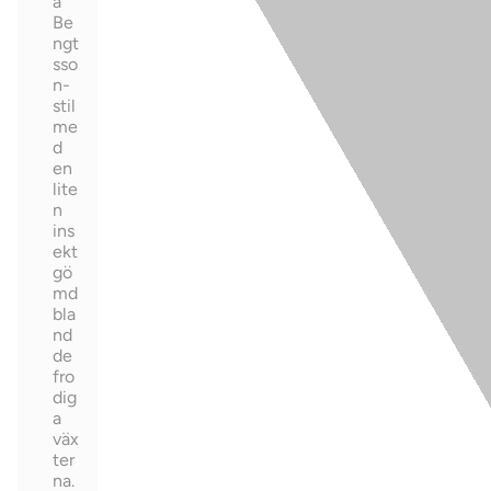
a
Be
ngt
sso
n-
stil
me
d
en
lite
n
ins
ekt
gö
md
bla
nd
de
fro
dig
a
väx
ter
na.