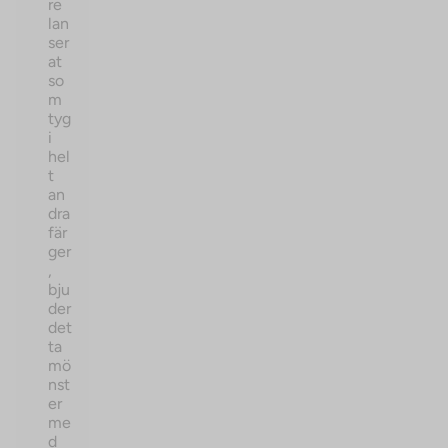
re
lan
ser
at
so
m
tyg
i
hel
t
an
dra
fär
ger
,
bju
der
det
ta
mö
nst
er
me
d