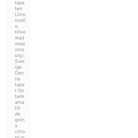
tape
ten
Limo
ncell
o,
tillve
rkad
med
oms
org i
Sver
ige.
Den
na
tape
t för
tank
arna
till
de
grön
a
citro
nlun