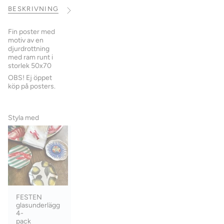
BESKRIVNING
FRAKT
MATERIAL
STORLEK
Se
alla
Fin poster med
motiv av en
djurdrottning
med ram runt i
storlek 50x70
OBS! Ej öppet
köp på posters.
Styla med
FESTEN
glasunderlägg
4-
pack