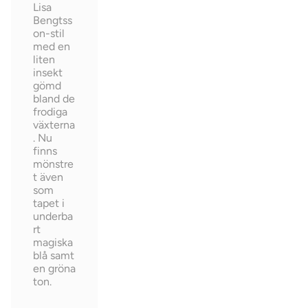
Lisa
Bengtss
on-stil
med en
liten
insekt
gömd
bland de
frodiga
växterna
. Nu
finns
mönstre
t även
som
tapet i
underba
rt
magiska
blå samt
en gröna
ton.