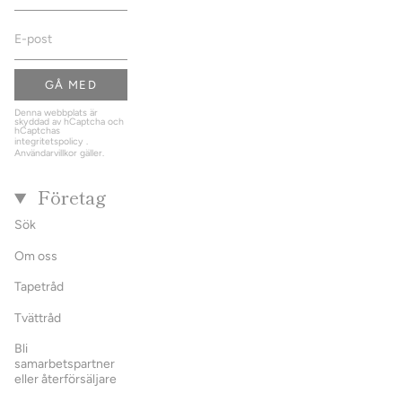
GÅ MED
Denna webbplats är
skyddad av hCaptcha och
hCaptchas
integritetspolicy
.
Användarvillkor
gäller.
Företag
Sök
Om oss
Tapetråd
Tvättråd
Bli
samarbetspartner
eller återförsäljare