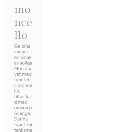
mo
nce
llo
Ge dina
väggar
en smak
av soliga
Medelha
vet med
tapeten
Limonce
llo,
tillverka
d med
omsorg i
Sverige.
Denna
tapet för
tankarna