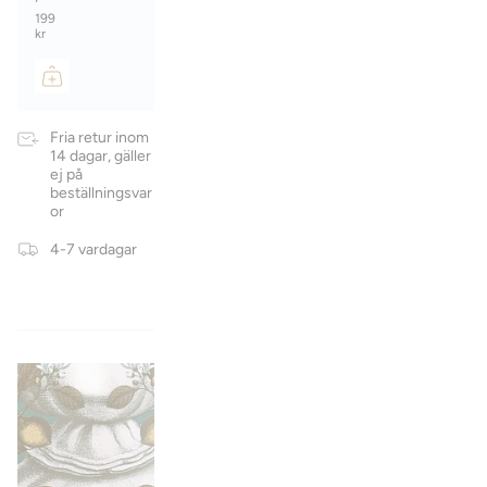
199
kr
Fria retur inom
14 dagar, gäller
ej på
beställningsvar
or
4-7 vardagar