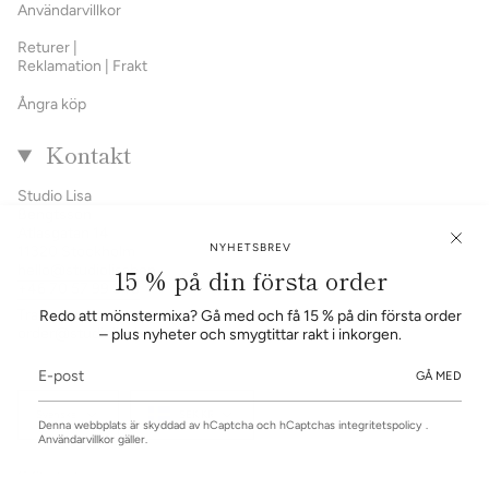
Användarvillkor
Returer |
Reklamation | Frakt
Ångra köp
Kontakt
Studio Lisa
Bengtsson
Atlasgatan 14
NYHETSBREV
11320 Stockholm
hello@studiolisabengtsson.se
15 % på din första order
+46 70 57 99 345
Trade service:
Redo att mönstermixa? Gå med och få 15 % på din första order
order@studiolisabengtsson.se
– plus nyheter och smygtittar rakt i inkorgen.
GÅ MED
Språk
Valuta
Svenska
SEK KR
Denna webbplats är skyddad av hCaptcha och hCaptchas
integritetspolicy
.
Användarvillkor
gäller.
© Studio Lisa