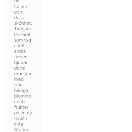
till
Italien
och
dess
skönhet.
Tidigare
lanserat
som tyg
i helt
andra
färger,
bjuder
detta
mönster
med
sina
härliga
blommo
r och
frukter
på en ny
twist i
äkta
Studio