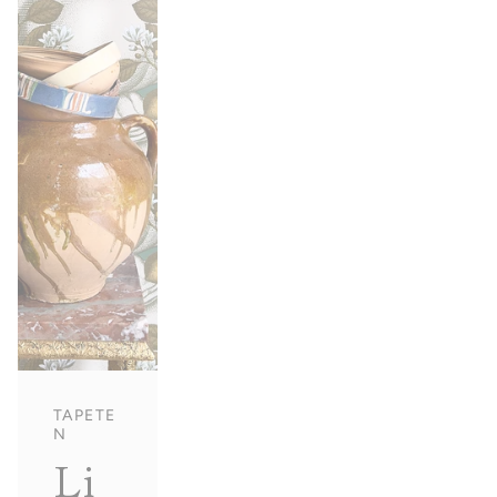
TAPETE
N
Li