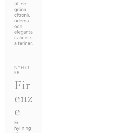
till de
gröna
citronlu
nderna
och
eleganta
italiensk
a teriner.
NYHET
ER
Fir
enz
e
En
hyllning